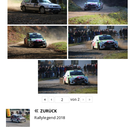
«
‹
von
2
›
»
ZURÜCK
Rallylegend 2018