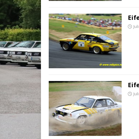
Eif
Jul
Eif
Jul